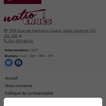
706 Rue de Martigny Ouest,
Saint-Jérôme,
QC
J5L 1Z6
514-919-8405
Interventions :
24/7
Bureau :
Lun - Ven : 08h - 17h
Accueil
Nous contacter
Politique de confidentialité
Plan du site